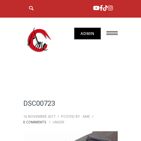
ADMIN
DSC00723
16 NOVEMBRE 2017
/
POSTED BY : AME
/
0 COMMENTS
/
UNDER :