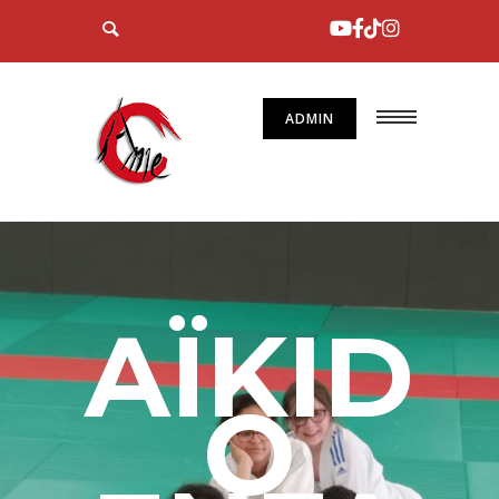
ADMIN
AÏKID
O