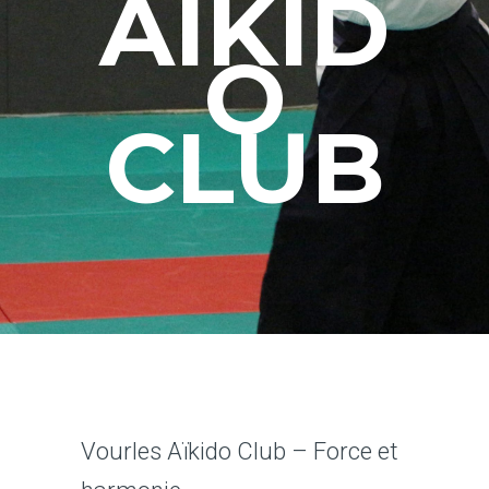
AÏKID
O
CLUB
Vourles Aïkido Club – Force et