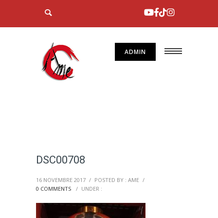
ADMIN
DSC00708
16 NOVEMBRE 2017
/
POSTED BY : AME
/
0 COMMENTS
/
UNDER :