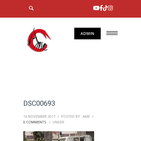
ADMIN
DSC00693
16 NOVEMBRE 2017
/
POSTED BY : AME
/
0 COMMENTS
/
UNDER :