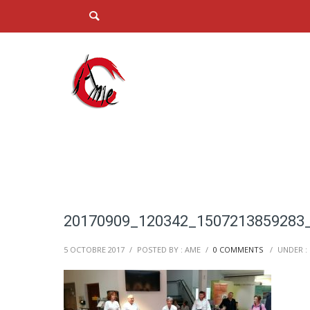
20170909_120342_1507213859283_
5 OCTOBRE 2017
/
POSTED BY : AME
/
0 COMMENTS
/
UNDER :