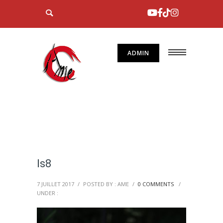
ADMIN
ls8
7 JUILLET 2017
/
POSTED BY : AME
/
0 COMMENTS
/
UNDER :