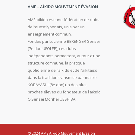
AME – AÏKIDO MOUVEMENT ÉVASION
AME-aikido est une fédération de clubs
de l’ouest lyonnais, unis par un
enseignement commun.
Fondés par Lucienne BERENGER Senseï
(7e dan UFOLEP), ces clubs
indépendants permettent, autour d’une
structure commune, la pratique
quotidienne de l’aïkido et de l’aikitaiso
dans la tradition transmise par maitre
KOBAYASHI (8e dan) un des plus
proches élèves du fondateur de l’aikido
O’Sensei Morihei UESHIBA.
© 2024 AME Aïkido Mouvement Évasion