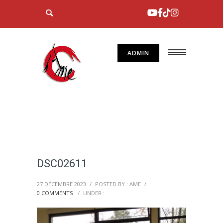
ADMIN
DSC02611
27 DÉCEMBRE 2023
/
POSTED BY : AME
/
0 COMMENTS
/
UNDER :