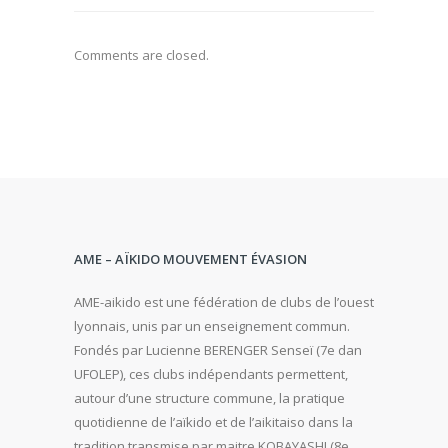
Comments are closed.
AME – AÏKIDO MOUVEMENT ÉVASION
AME-aikido est une fédération de clubs de l’ouest
lyonnais, unis par un enseignement commun.
Fondés par Lucienne BERENGER Senseï (7e dan
UFOLEP), ces clubs indépendants permettent,
autour d’une structure commune, la pratique
quotidienne de l’aïkido et de l’aikitaiso dans la
tradition transmise par maitre KOBAYASHI (8e