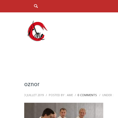
oznor
3 JUILLET 2019
/
POSTED BY : AME
/
0 COMMENTS
/
UNDER :