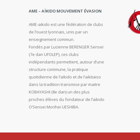
AME – AÏKIDO MOUVEMENT ÉVASION
AME-aikido est une fédération de clubs
de l’ouest lyonnais, unis par un
enseignement commun.
Fondés par Lucienne BERENGER Senseï
(7e dan UFOLEP), ces clubs
indépendants permettent, autour d’une
structure commune, la pratique
quotidienne de l’aïkido et de l’aikitaiso
dans la tradition transmise par maitre
KOBAYASHI (8e dan) un des plus
proches élèves du fondateur de l’aikido
O’Sensei Morihei UESHIBA.