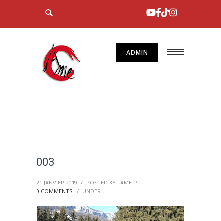
ADMIN
003
21 JANVIER 2019
/
POSTED BY : AME
/
0 COMMENTS
/
UNDER :