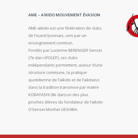
AME – AÏKIDO MOUVEMENT ÉVASION
AME-aikido est une fédération de clubs
de l’ouest lyonnais, unis par un
enseignement commun.
Fondés par Lucienne BERENGER Senseï
(7e dan UFOLEP), ces clubs
indépendants permettent, autour d’une
structure commune, la pratique
quotidienne de l’aïkido et de l’aikitaiso
dans la tradition transmise par maitre
KOBAYASHI (8e dan) un des plus
proches élèves du fondateur de l’aikido
O’Sensei Morihei UESHIBA.