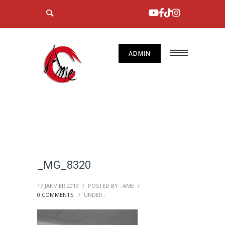
ADMIN
_MG_8320
17 JANVIER 2019
/
POSTED BY : AME
/
0 COMMENTS
/
UNDER :