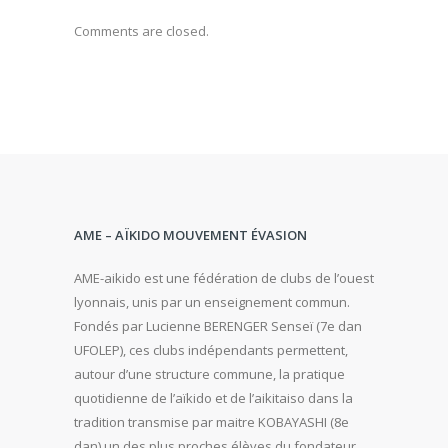
Comments are closed.
AME – AÏKIDO MOUVEMENT ÉVASION
AME-aikido est une fédération de clubs de l’ouest
lyonnais, unis par un enseignement commun.
Fondés par Lucienne BERENGER Senseï (7e dan
UFOLEP), ces clubs indépendants permettent,
autour d’une structure commune, la pratique
quotidienne de l’aïkido et de l’aikitaiso dans la
tradition transmise par maitre KOBAYASHI (8e
dan) un des plus proches élèves du fondateur