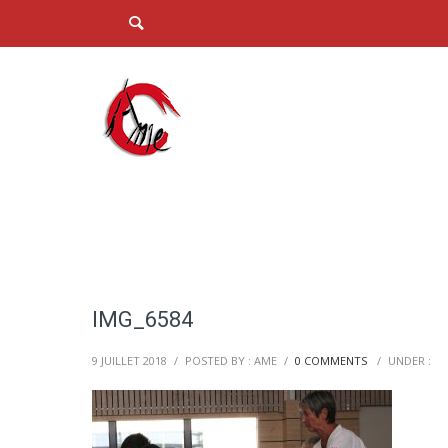
IMG_6584
9 JUILLET 2018
/
POSTED BY : AME
/
0 COMMENTS
/
UNDER :