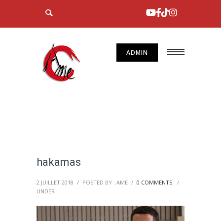
ADMIN
hakamas
2 JUILLET 2018
/
POSTED BY : AME
/
0 COMMENTS
/
UNDER :