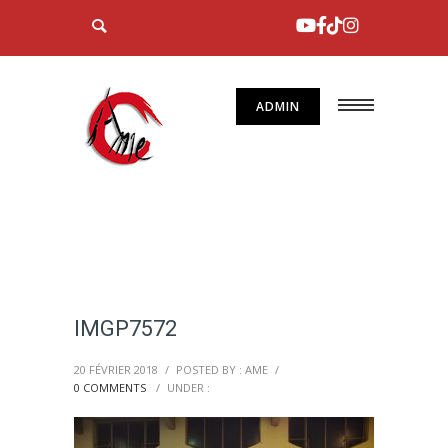
ADMIN
IMGP7572
20 FÉVRIER 2018
/
POSTED BY : AME
/
0 COMMENTS
/
UNDER :