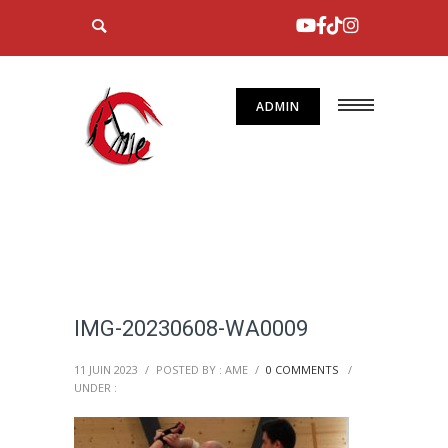
ADMIN
IMG-20230608-WA0009
11 JUIN 2023
/
POSTED BY : AME
/
0 COMMENTS
/
UNDER :